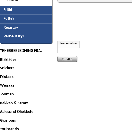
Diverse
Fritid
Fottøy
Regntøy
Verneutstyr
Beskrivelse
YRKESBEKLEDNING FRA:
Blåkläder
Snickers
Fristads
Wenaas
Jobman
Bekken & Strøm
Aalesund Oljeklede
Granberg
Youbrands