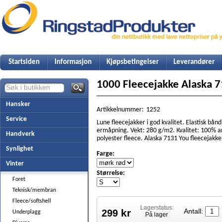
Startsiden
Informasjon
Kjøpsbetingelser
Leverandører
1000 Fleecejakke Alaska 
Hansker
Artikkelnummer:
1252
Service
Lune fleecejakker i god kvalitet. Elastisk bånd 
ermåpning. Vekt: 280 g/m2. Kvalitet: 100% an
Handverk
polyester fleece. Alaska 7131 You fleecejakke
Synlighet
Farge:
Vinter
Størrelse:
Foret
Teknisk/membran
Fleece/softshell
Lagerstatus:
kr
299
Antall:
Underplagg
På lager