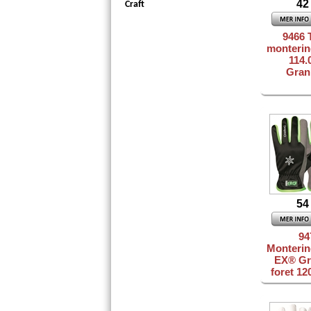
42
Craft
9466 
monterin
114.
Gran
54
94
Monteri
EX® Gr
foret 1