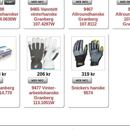
88
9465 Vanntett
9467
iehansker
vinterhanske
Allroundhanske
Allrou
114.0630W
Granberg
Granberg
10
107.4297W
107.8112
Gr
 kr
206 kr
319 kr
ranberg
9477 Vinter-
Snickers hanske
114.770
arbeidshanske
9574
Granberg
113.1051W