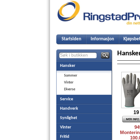
Startsiden
Informasjon
Kjøpsbet
Hanske
Hansker
Sommer
Vinter
Diverse
Service
Handverk
19
Synlighet
94
Vinter
Monterin
Fritid
100.