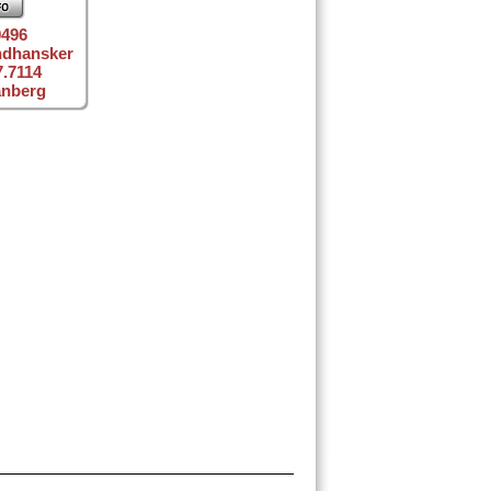
9496
ndhansker
7.7114
anberg