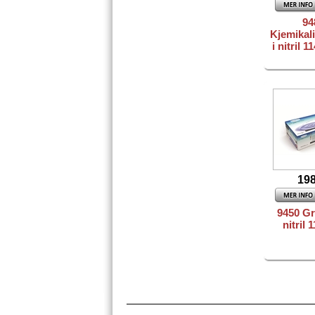
94
Kjemikal
i nitril 
198
9450 G
nitril 