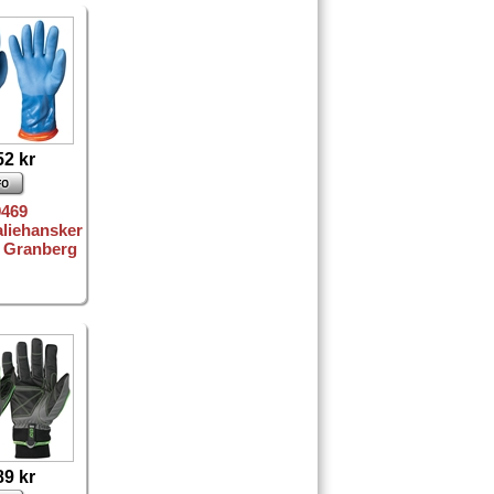
52 kr
9469
liehansker
9 Granberg
89 kr