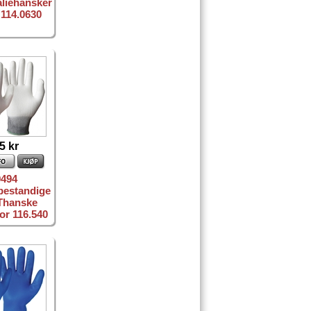
liehansker
l 114.0630
5 kr
9494
bestandige
hanske
or 116.540