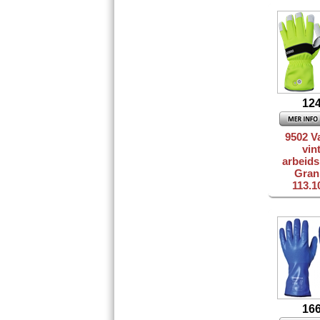
124
9502 V
vin
arbeid
Gran
113.
166