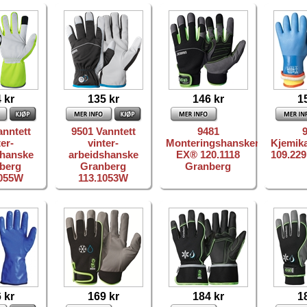
 kr
135 kr
146 kr
1
anntett
9501 Vanntett
9481
ter-
vinter-
Monteringshansker
Kjemika
shanske
arbeidshanske
EX® 120.1118
109.22
berg
Granberg
Granberg
1055W
113.1053W
 kr
169 kr
184 kr
1