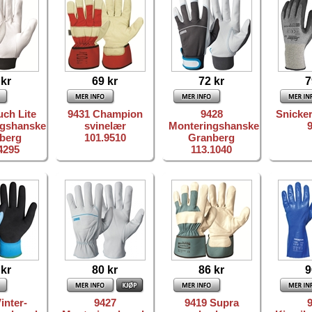
 kr
69 kr
72 kr
7
uch Lite
9431 Champion
9428
Snicke
ngshanske
svinelær
Monteringshanske
berg
101.9510
Granberg
4295
113.1040
 kr
80 kr
86 kr
9
inter-
9427
9419 Supra