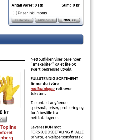
Antall varer:
0
stk
Sum:
0 kr
Priser inkl. moms
Nettbutikken viser bare noen
"smakebiter" og et lite og
svært begrenset utvalg.
FULLSTENDIG SORTIMENT
finner du i våre
nettkataloger
rett over
teksten.
Ta kontakt angående
spørsmål, priser, profilering og
0 kr
for å bestille fra
nettkatalogene.
 Topline
Le
veres KUN mot
vforet
FORSKUDDSBETALING til ALLE
anberg
private, enkeltpersonsforetak