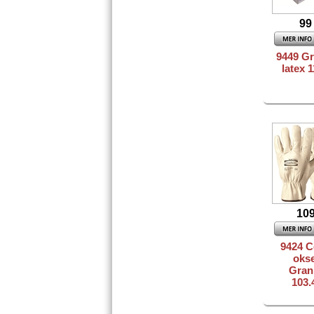
99
9449 G
latex 
109
9424 C
oks
Gran
103.