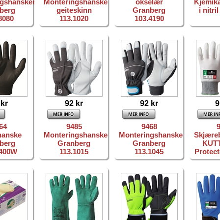
gshansker
Monteringshanske
okselær
Kjemika
berg
geiteskinn
Granberg
i nitri
8080
113.1020
103.4190
 kr
92 kr
92 kr
9
64
9485
9468
hanske
Monteringshanske
Monteringshanske
Skjære
berg
Granberg
Granberg
KUTT
0400W
113.1015
113.1045
Protect