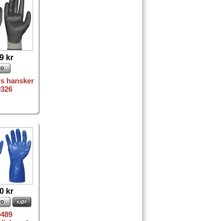
9 kr
rs hansker
9326
0 kr
9489