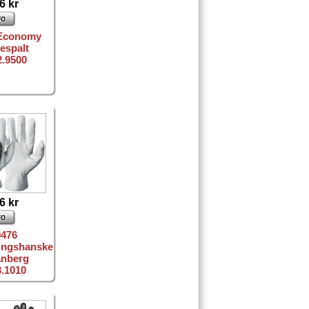
6 kr
Economy
espalt
2.9500
6 kr
9476
ingshanske
anberg
3.1010