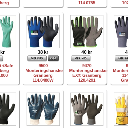
berg
114.0755
10
 kr
38 kr
40 kr
4
triSafe
9500
9470
berg
Monteringshanske
Monteringshansker
Monter
1000
Granberg
EX® Granberg
11
114.0488W
120.4291
Gr