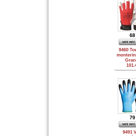
68
9460 To
monteri
Gran
101.
79
9491 V