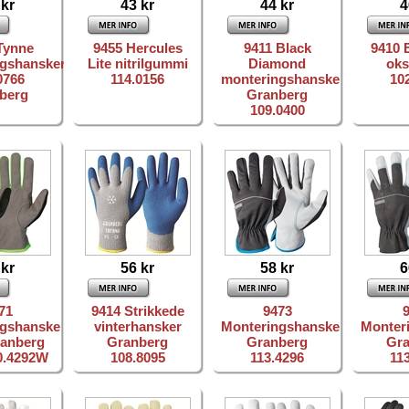
 kr
43 kr
44 kr
4
Tynne
9455 Hercules
9411 Black
9410 
gshansker
Lite nitrilgummi
Diamond
oks
0766
114.0156
monteringshanske
10
berg
Granberg
109.0400
 kr
56 kr
58 kr
6
71
9414 Strikkede
9473
ngshanske
vinterhansker
Monteringshanske
Monter
anberg
Granberg
Granberg
Gr
20.4292W
108.8095
113.4296
11