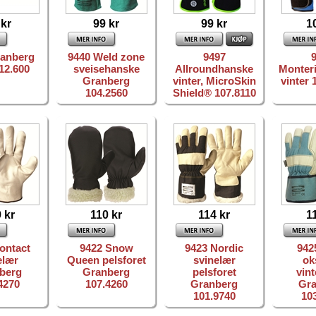
 kr
99 kr
99 kr
1
ranberg
9440 Weld zone
9497
112.600
sveisehanske
Allroundhanske
Monter
Granberg
vinter, MicroSkin
vinter
104.2560
Shield® 107.8110
 kr
110 kr
114 kr
1
ontact
9422 Snow
9423 Nordic
942
elær
Queen pelsforet
svinelær
ok
berg
Granberg
pelsforet
vint
4270
107.4260
Granberg
Gr
101.9740
10