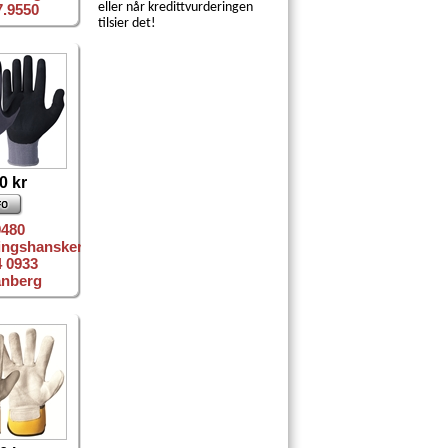
eller når kredittvurderingen
7.9550
tilsier det!
0 kr
9480
ingshansker
4 0933
anberg