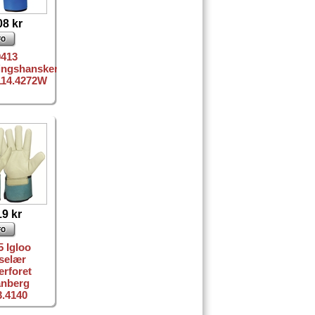
08 kr
9413
ingshansker
 114.4272W
19 kr
5 Igloo
selær
erforet
anberg
3.4140