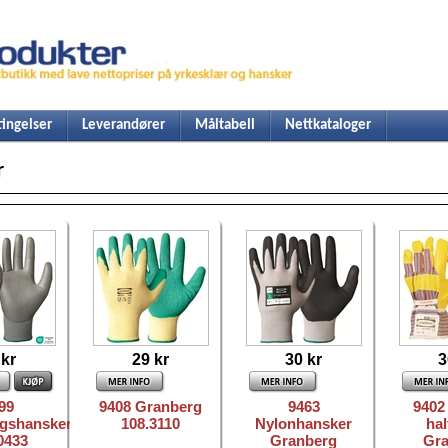
ingelser
Leverandører
Måltabell
Nettkataloger
r
 kr
29 kr
30 kr
3
99
9408 Granberg
9463
9402
gshansker
108.3110
Nylonhansker
hal
0433
Granberg
Gr