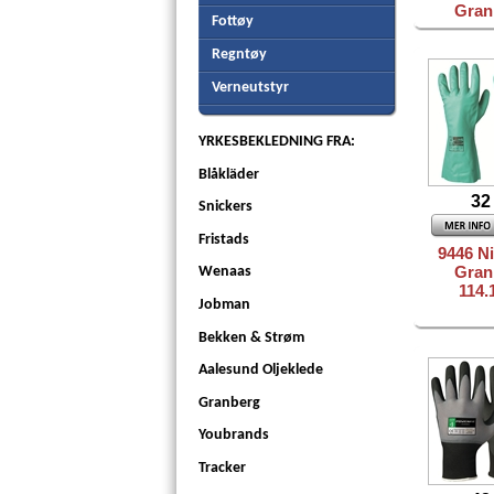
Gran
Fottøy
Regntøy
Verneutstyr
YRKESBEKLEDNING FRA:
Blåkläder
32
Snickers
Fristads
9446 Ni
Gran
Wenaas
114.
Jobman
Bekken & Strøm
Aalesund Oljeklede
Granberg
Youbrands
Tracker