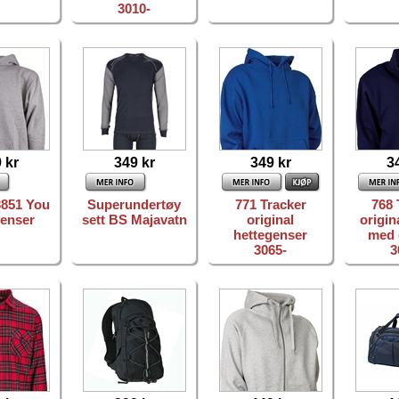
3010-
 kr
349 kr
349 kr
3
3851 You
Superundertøy
771 Tracker
768 
genser
sett BS Majavatn
original
origin
hettegenser
med 
3065-
3