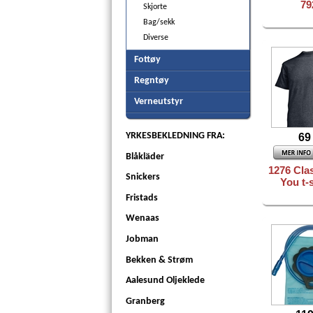
79
Skjorte
Bag/sekk
Diverse
Fottøy
Regntøy
Verneutstyr
69
YRKESBEKLEDNING FRA:
Blåkläder
1276 Cla
Snickers
You t-
Fristads
Wenaas
Jobman
Bekken & Strøm
Aalesund Oljeklede
Granberg