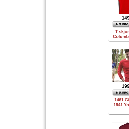
149
T-skjo
Columb
199
1461 Gi
1941 Yo