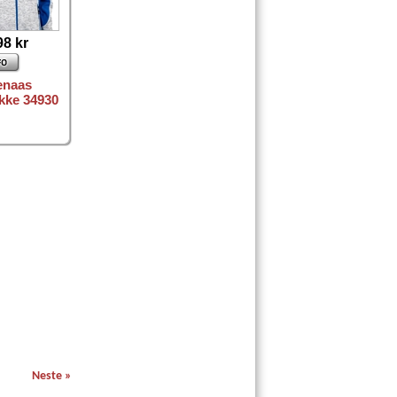
98 kr
naas
akke 34930
Neste »