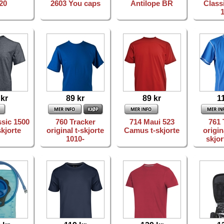
20
2603 You caps
Antilope BR
Class
 kr
89 kr
89 kr
1
ssic 1500
760 Tracker
714 Maui 523
761 
skjorte
original t-skjorte
Camus t-skjorte
origin
1010-
skjor