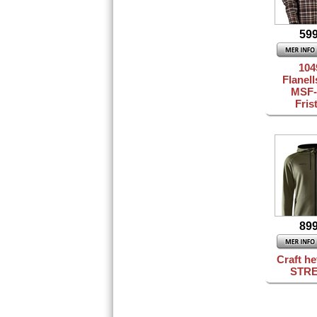
599
104
Flanell
MSF-
Fris
899
Craft he
STR