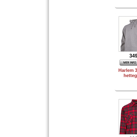
349
Harlem 
hette