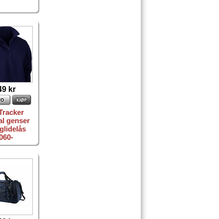
49 kr
Tracker
al genser
glidelås
060-