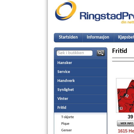
Startsiden
Informasjon
Kjøpsbet
Fritid
Hansker
Service
Handverk
Synlighet
Vinter
Fritid
39
T-skjorte
Pique
1615 H
Genser