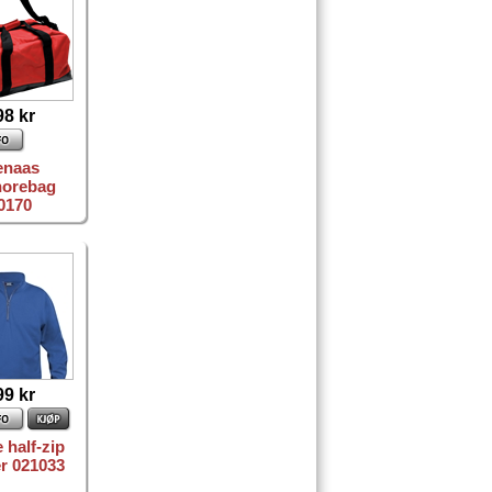
98 kr
naas
horebag
0170
99 kr
 half-zip
r 021033