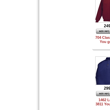
249
704 Clas
You g
299
1462 
3811 Yo