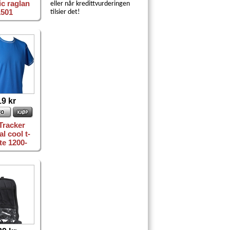
ic raglan
eller når kredittvurderingen
1501
tilsier det!
19 kr
Tracker
al cool t-
te 1200-