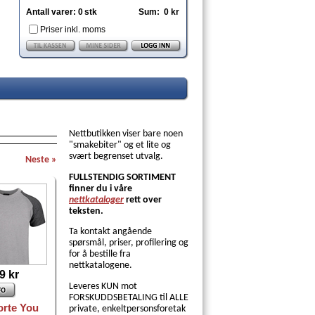
Antall varer:
0
stk
Sum:
0 kr
Priser inkl. moms
Nettbutikken viser bare noen
"smakebiter" og et lite og
svært begrenset utvalg.
Neste »
FULLSTENDIG SORTIMENT
finner du i våre
nettkataloger
rett over
teksten.
Ta kontakt angående
spørsmål, priser, profilering og
for å bestille fra
nettkatalogene.
9 kr
Le
veres KUN mot
FORSKUDDSBETALING til ALLE
orte You
private, enkeltpersonsforetak