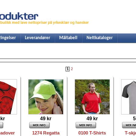
ingelser
Leverandører
Måltabell
Nettkataloger
1
2
 kr
49 kr
49 kr
5
eadover
1274 Regatta
0100 T-Shirts
T-skj