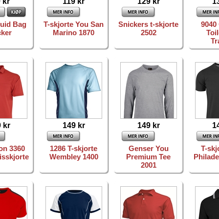
 kr
119 kr
129 kr
1
quid Bag
T-skjorte You San
Snickers t-skjorte
9040 
cker
Marino 1870
2502
Toi
Tr
 kr
149 kr
149 kr
1
on 3360
1286 T-skjorte
Genser You
T-skj
isskjorte
Wembley 1400
Premium Tee
Philade
2001