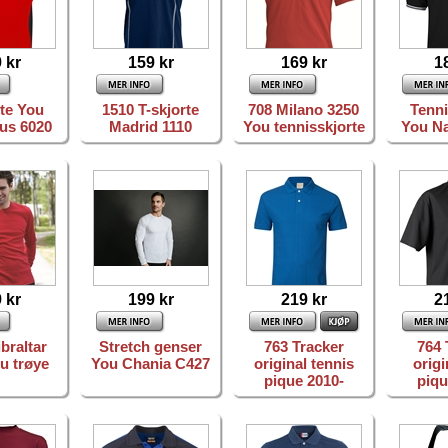
 kr
159 kr
169 kr
1
rte You
1510 T-skjorte
708 Milano 3250
Tenni
us 6020
Madrid 1110
You tennisskjorte
You Na
 kr
199 kr
219 kr
2
braltar
Stretch genser
763 Tracker
764 
u trøye
You Chania C427
original tennis
origi
pique 2010-
piqu