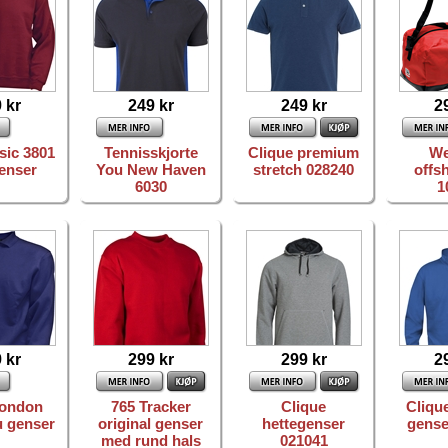
 kr
249 kr
249 kr
2
sic 3801
Tennisskjorte
Clique premium
We
enser
You New Haven
stretch 028240
offs
6030
1
 kr
299 kr
299 kr
2
London
765 Tracker
Clique
Clique
u genser
original genser
hettegenser
gense
med rund hals
021041