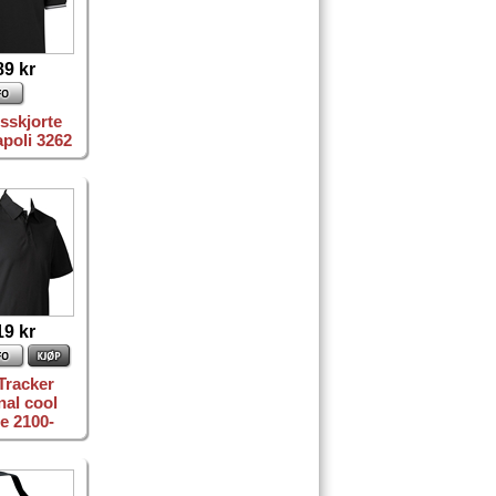
89 kr
sskjorte
poli 3262
19 kr
Tracker
nal cool
e 2100-