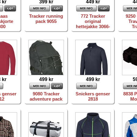
 kr
399 kr
449 kr
4
aas
Tracker running
772 Tracker
9250 
skjorte
pack 9055
original
Tra
300
hettejakke 3066-
Tr
 kr
499 kr
499 kr
5
s genser
9080 Tracker
Snickers genser
8838 P
12
adventure pack
2818
Mo