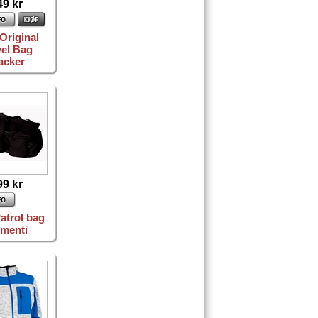
49 kr
Original
vel Bag
acker
99 kr
atrol bag
menti