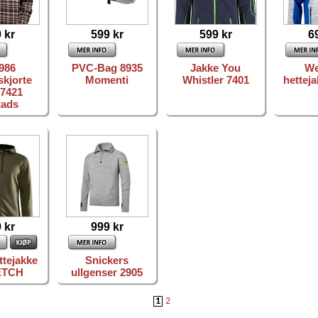
 kr
599 kr
599 kr
6
986
PVC-Bag 8935
Jakke You
We
skjorte
Momenti
Whistler 7401
hettej
7421
tads
 kr
999 kr
ttejakke
Snickers
ETCH
ullgenser 2905
1
2