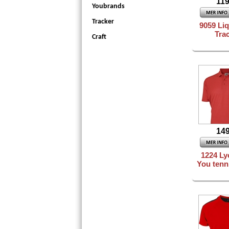
119
Youbrands
Tracker
9059 Li
Tra
Craft
149
1224 Ly
You tenn