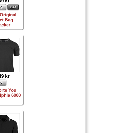
39 kr
Original
let Bag
acker
49 kr
orte You
lphia 6000