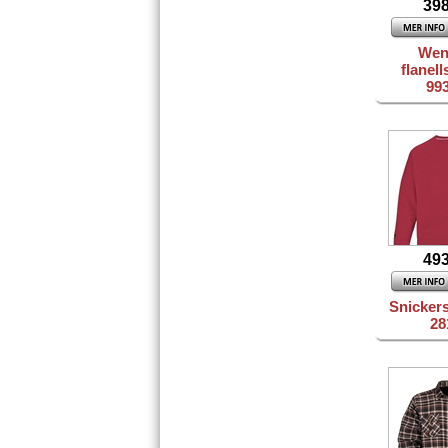
398
Wen
flanell
99
493
Snicker
28