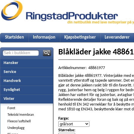
Startsiden
Informasjon
Kjøpsbetingelser
Leverandører
Blåkläder jakke 4886
Hansker
Artikkelnummer:
48861977
Service
Blåkläder jakke 48861977. Vinterjakke med e
vanntett ytterstoff og tapede sømmer. Det e
Handverk
gjør at denne jakken raskt blir til din favoritt
Synlighet
rygg, justerbar hem og belg i ryggen for bed
Jakken har vattert fôr og justerbar, avtagbar 
Vinter
Reflekterende detaljer foran og bak og på erm
henhold til EN 342 verneklær for å beskytte
Foret
med 1810 og EN343, beskyttende klær mot då
Teknisk/membran
Farge:
Fleece/softshell
Underplagg
Størrelse: