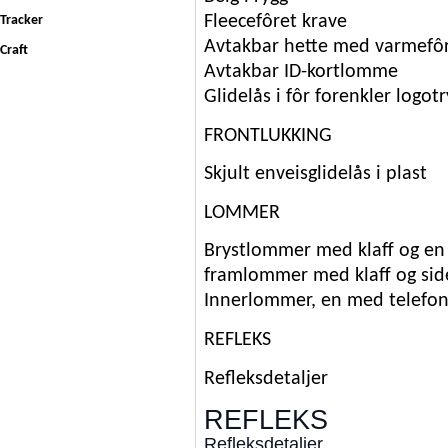
Fleecefôret krave
Tracker
Avtakbar hette med varmefô
Craft
Avtakbar ID-kortlomme
Glidelås i fôr forenkler logot
FRONTLUKKING
Skjult enveisglidelås i plast
LOMMER
Brystlommer med klaff og en
framlommer med klaff og s
Innerlommer, en med telef
REFLEKS
Refleksdetaljer
REFLEKS
Refleksdetaljer