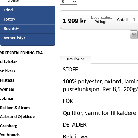
Diverse
Fritid
Lagerstatus:
kr
Fottøy
1 999
Antall:
På lager
Regntøy
Verneutstyr
YRKESBEKLEDNING FRA:
Beskrivelse
Blåkläder
STOFF
Snickers
Fristads
100% polyester, oxford, lamin
pustefunksjon, Ret 8,5, 200g
Wenaas
Jobman
FÔR
Bekken & Strøm
Quiltfôr, varmt for til kaldere
Aalesund Oljeklede
DETALJER
Granberg
Youbrands
Belg i rygg