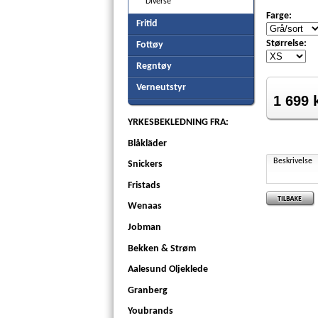
Diverse
Farge:
Fritid
Størrelse:
Fottøy
Regntøy
Verneutstyr
1 699
YRKESBEKLEDNING FRA:
Blåkläder
Beskrivelse
Snickers
Fristads
Wenaas
Jobman
Bekken & Strøm
Aalesund Oljeklede
Granberg
Youbrands