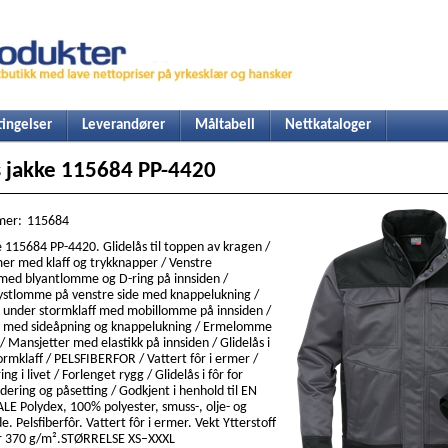
ingelser
Leverandører
Måltabell
Nettkataloger
s jakke 115684 PP-4420
mer:
115684
e 115684 PP-4420. Glidelås til toppen av kragen /
er med klaff og trykknapper / Venstre
ed blyantlomme og D-ring på innsiden /
ystlomme på venstre side med knappelukning /
under stormklaff med mobillomme på innsiden /
med sideåpning og knappelukning / Ermelomme
/ Mansjetter med elastikk på innsiden / Glidelås i
rmklaff / PELSFIBERFOR / Vattert fôr i ermer /
g i livet / Forlenget rygg / Glidelås i fôr for
dering og påsetting / Godkjent i henhold til EN
E Polydex, 100% polyester, smuss-, olje- og
. Pelsfiberfôr. Vattert fôr i ermer. Vekt Ytterstoff
ôr 370 g/m².STØRRELSE XS–XXXL