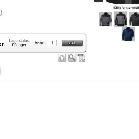
(Klikk for større bi
Lagerstatus:
kr
Antall:
På lager