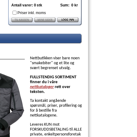
Antall varer:
0
stk
Sum:
0 kr
Priser inkl. moms
Nettbutikken viser bare noen
"smakebiter" og et lite og
svært begrenset utvalg.
FULLSTENDIG SORTIMENT
finner du i våre
nettkataloger
rett over
teksten.
Ta kontakt angående
spørsmål, priser, profilering og
for å bestille fra
nettkatalogene.
Le
veres KUN mot
FORSKUDDSBETALING til ALLE
private, enkeltpersonsforetak