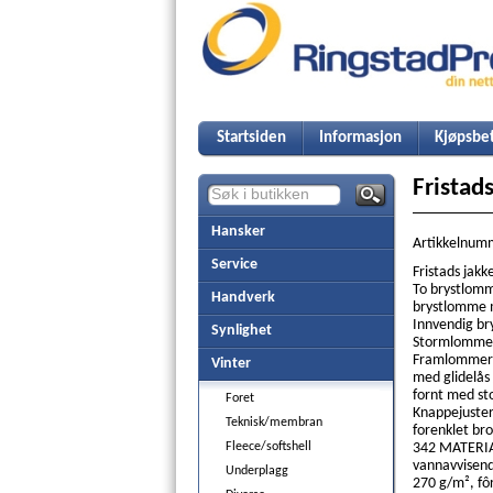
Startsiden
Informasjon
Kjøpsbet
Fristad
Hansker
Artikkelnum
Service
Fristads jakk
To brystlomm
Handverk
brystlomme m
Innvendig br
Synlighet
Stormlomme 
Framlommer 
Vinter
med glidelås 
fornt med sto
Foret
Knappejusterin
Teknisk/membran
forenklet bro
Fleece/softshell
342 MATERIAL
vannavvisende
Underplagg
270 g/m², f