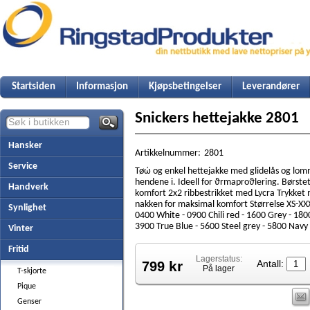
Startsiden
Informasjon
Kjøpsbetingelser
Leverandører
Snickers hettejakke 2801
Hansker
Artikkelnummer:
2801
Service
Tøώ og enkel hettejakke med glidelås og lom
hendene i. Ideell for ϑrmaproϑlering. Børstet
Handverk
komfort 2x2 ribbestrikket med Lycra Trykket 
nakken for maksimal komfort Størrelse XS-XXX
Synlighet
0400 White - 0900 Chili red - 1600 Grey - 180
3900 True Blue - 5600 Steel grey - 5800 Navy
Vinter
Fritid
Lagerstatus:
kr
799
Antall:
På lager
T-skjorte
Pique
Genser