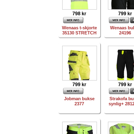
798 kr
799 kr
Wenaas t-skjorte
Wenaas bu
35130 STRETCH
24196
799 kr
799 kr
Jobman bukse
Strakofa b
2377
synlig+ 281