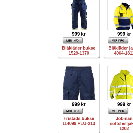
999 kr
999 kr
Blåkläder bukse
Blåkläder j
1529-1370
4064-181
999 kr
999 kr
Fristads bukse
Jobman
114099 PLU-213
softshellja
1202