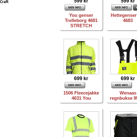
599 kr
599 kr
Craft
You genser
Hettegenser 
Trelleborg 4681
4683
STRETCH
699 kr
699 kr
1506 Fleecejakke
Wenaas
4631 You
regnbukse 9