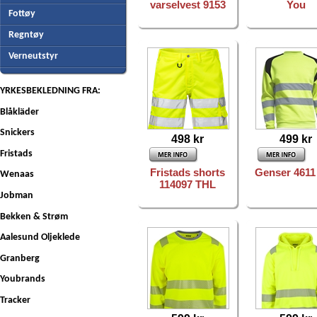
varselvest 9153
You
Fottøy
Regntøy
Verneutstyr
YRKESBEKLEDNING FRA:
Blåkläder
Snickers
498 kr
499 kr
Fristads
Fristads shorts
Genser 4611
Wenaas
114097 THL
Jobman
Bekken & Strøm
Aalesund Oljeklede
Granberg
Youbrands
Tracker