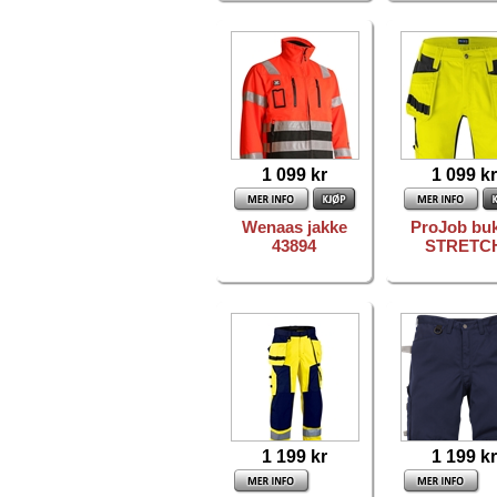
1 099 kr
1 099 kr
Wenaas jakke
ProJob bu
43894
STRETC
1 199 kr
1 199 kr