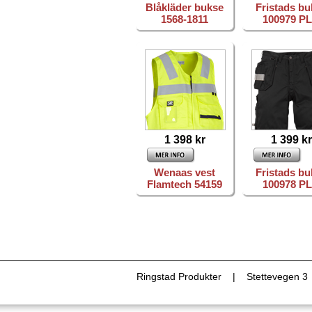
Blåkläder bukse
Fristads bu
1568-1811
100979 P
1 398 kr
1 399 kr
Wenaas vest
Fristads bu
Flamtech 54159
100978 P
Ringstad Produkter | Stettevegen 