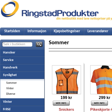
Startsiden
Informasjon
Kjøpsbetingelser
Leverandører
Sommer
Hansker
Service
Handverk
Synlighet
Sommer
Vinter
Diverse
199 kr
299 kr
Vinter
Snickers
Pikeskjorte 
Fritid