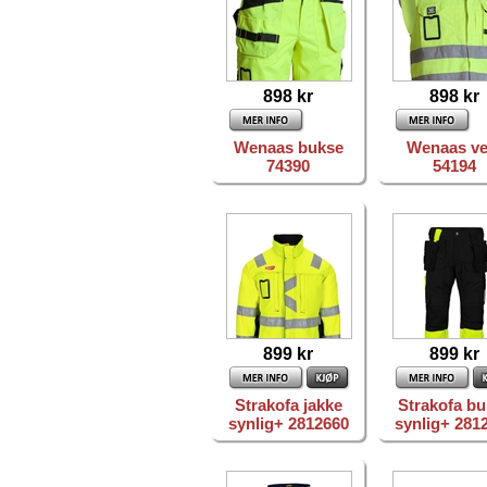
898 kr
898 kr
Wenaas bukse
Wenaas ve
74390
54194
899 kr
899 kr
Strakofa jakke
Strakofa b
synlig+ 2812660
synlig+ 281